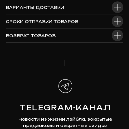
ВАРИАНТЫ ДОСТАВКИ
СРОКИ ОТПРАВКИ ТОВАРОВ
ALL@KLUKVAROCK.RU
ВОЗВРАТ ТОВАРОВ
По всем вопросам пишите на почту
@KLUKVARECORDS
Или в telegram
Наши соцсети
*Мета признана экстремистской организацией и
запрещена на территории России
ПОДПИСКА
НА НОВОСТИ
Узнавайте первыми о новинках,
скидках и будущих релизах