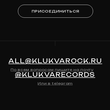
Ваша эл. почта
ПОДПИСАТЬСЯ
Я
согласен на обработку моих персональных
данных
в соответствии с
политикой
конфиденциальности
Я
согласен на получение рекламно-
информационной рассылки
КАТАЛОГ
О МАГАЗИНЕ
Предзаказ
Контакты
Клюква
Новости
Мерч
История Релизов
Автографы
Все товары
ДЛЯ КЛИЕНТА
Доставка