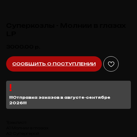
Суперкозлы - Молнии в глазах
LP
3000.00
р.
СООБЩИТЬ О ПОСТУПЛЕНИИ
!!!Отправка заказов в августе-сентябре
2026!!!
Треклист:
А1 Молнии в глазах
А2 Супергерой