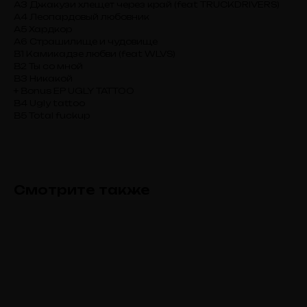
А3 Джакузи хлещет через край (feat TRUCKDRIVERS)
А4 Леопардовый любовник
А5 Хардкор
А6 Страшилище и чудовище
В1 Камикадзе любви (feat WLVS)
В2 Ты со мной
В3 Никакой
+ Bonus EP UGLY TATTOO
B4 Ugly tattoo
В5 Total fuckup
Смотрите также
TELEGRAM-КАНАЛ
Новости из жизни лэйбла, закрытые
предзаказы и секретные скидки
ПРИСОЕДИНИТЬСЯ