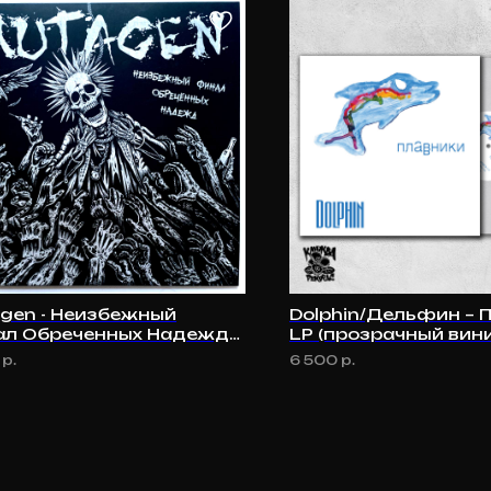
gen - Неизбежный
Dolphin/Дельфин – 
л Обреченных Надежд
LP (прозрачный винил
рандомный цвет)
р.
6 500
р.