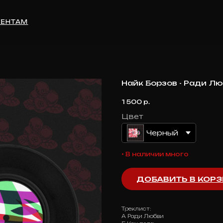
М
Найк Борзов - Ради Лю
1 500
р.
Цвет
Черный
• В наличии много
ДОБАВИТЬ В КОР
Треклист:
А Ради Любви