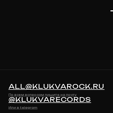
ALL@KLUKVAROCK.RU
По всем вопросам пишите на почту
@KLUKVARECORDS
Или в telegram