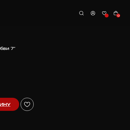
0
бви 7"
ЗИНУ