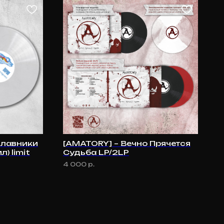
Плавники
[AMATORY] – Вечно Прячется
) limit
Судьба LP/2LP
4 000
р.