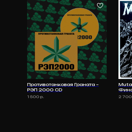
Противотанковая Граната –
Muta
РЭП 2000 СD
Фина
LP (
1 500
р.
2 700