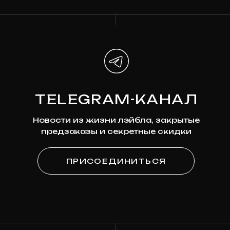
Наши соцсети
*Мета признана экстремистской организацией и
запрещена на территории России
ПОДПИСКА
НА НОВОСТИ
Узнавайте первыми о новинках,
скидках и будущих релизах
Ваша эл. почта
ПОДПИСАТЬСЯ
Я
согласен на обработку моих персональных
данных
в соответствии с
политикой
конфиденциальности
Я
согласен на получение рекламно-
информационной рассылки
КАТАЛОГ
О МАГАЗИНЕ