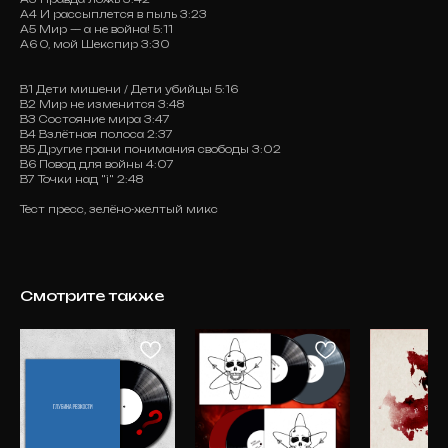
А4 И рассыплется в пыль 3:23
А5 Мир — а не война! 5:11
А6 О, мой Шекспир 3:30
В1 Дети мишени / Дети убийцы 5:16
В2 Мир не изменится 3:48
В3 Состояние мира 3:47
В4 Взлётная полоса 2:37
В5 Другие грани понимания свободы 3:02
В6 Повод для войны 4:07
В7 Точки над "i" 2:48
Тест пресс, зелёно-желтый микс
Смотрите также