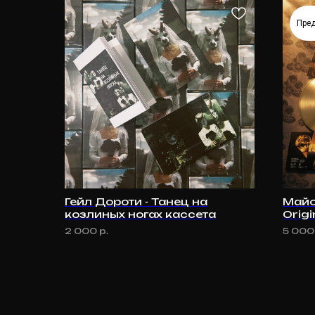
Пре
Гейл Дороти - Танец на
Майо
козлиных ногах кассета
Origi
limit
2 000
р.
5 000