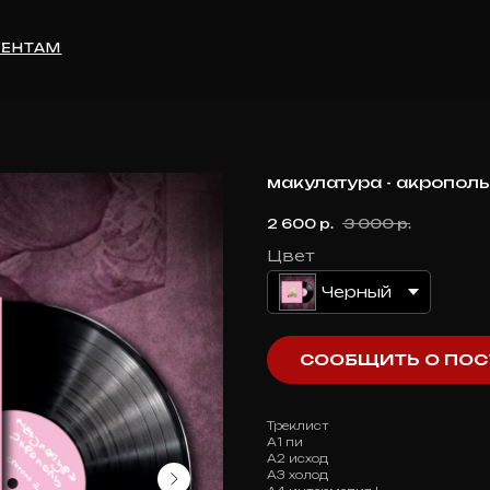
М
макулатура - акрополь
2 600
р.
3 000
р.
Цвет
Черный
СООБЩИТЬ О ПОС
Треклист
А1 пи
А2 исход
А3 холод