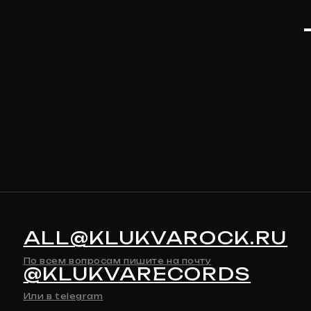
ALL@KLUKVAROCK.RU
По всем вопросам пишите на почту
@KLUKVARECORDS
Или в telegram