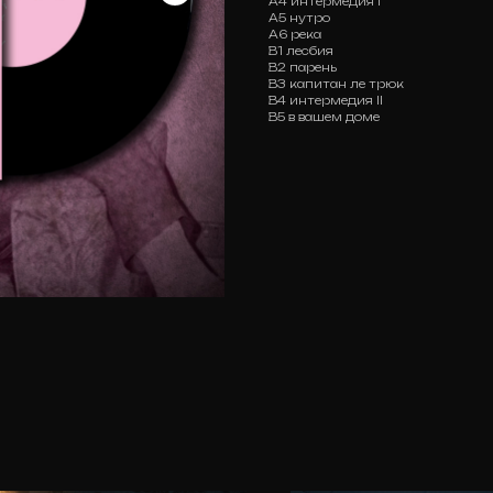
А4 интермедия l
А5 нутро
А6 река
В1 лесбия
В2 парень
В3 капитан ле трюк
В4 интермедия ll
В5 в вашем доме