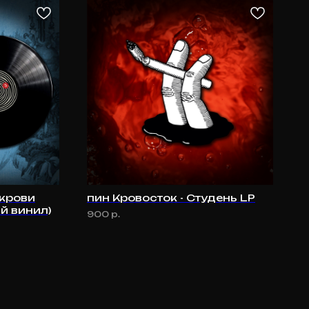
 крови
пин Кровосток - Студень LP
й винил)
900
р.