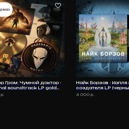
дзаказ
р Гром: Чумной доктор -
Найк Борзов - Капля
nal soundtrack LP gold
создателя LP (черны
р.
4 000
р.