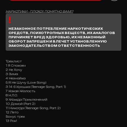
НАРКОТИКИ - ПЛОХО!! ПОНЯТНО ВАМ!?
НЕЗАКОННОЕ ПОТРЕБЛЕНИЕ НАРКОТИЧЕСКИХ
СРЕДСТВ, ПСИХОТРОПНЫХ ВЕЩЕСТВ, ИХ АНАЛОГОВ
ПРИЧИНЯЕТ ВРЕД ЗДОРОВЬЮ, ИХ НЕЗАКОННЫЙ
ОБОРОТ ЗАПРЕШЕН И ВЛЕЧЕТ УСТАНОВЛЕННУЮ
ЗАКОНОДАТЕЛЬСТВОМ ОТВЕТСТВЕННОСТЬ
Треклист
1 Я Спокоен
2 Не Хочу
3 Зима
4 Незнайка
5 Я Не Шучу (Love Song)
3:14 6 Крошка (Teenage Song, Part 1)
7 Какая Жалость
8 Н.Л.О.
9 Жажда Приключений
10 Домой (Part 2)
11 Никогда (Teenage Song, Part 2)
12 Лето
Бонус трек
13 Рок!