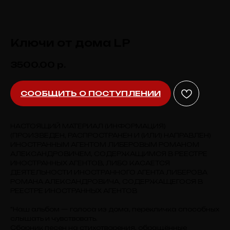
Ключи от дома LP
3500.00
р.
СООБЩИТЬ О ПОСТУПЛЕНИИ
НАСТОЯЩИЙ МАТЕРИАЛ (ИНФОРМАЦИЯ)
(ПРОИЗВЕДЕН, РАСПРОСТРАНЕН И (ИЛИ) НАПРАВЛЕН)
ИНОСТРАННЫМ АГЕНТОМ ЛИБЕРОВЫМ РОМАНОМ
АЛЕКСАНДРОВИЧЕМ, СОДЕРЖАЩИМСЯ В РЕЕСТРЕ
ИНОСТРАННЫХ АГЕНТОВ, ЛИБО КАСАЕТСЯ
ДЕЯТЕЛЬНОСТИ ИНОСТРАННОГО АГЕНТА ЛИБЕРОВА
РОМАНА АЛЕКСАНДРОВИЧА, СОДЕРЖАЩЕГОСЯ В
РЕЕСТРЕ ИНОСТРАННЫХ АГЕНТОВ
"Наш альбом — голоса из дома, перекличка способных
слышать и чувствовать.
Сборник песен на стихотворения, обращённые