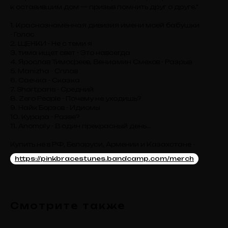
к оставившим дом — призыв помнить друг о друге."
1. Краснознамённая дивизия имени моей бабушки
- Голос
2. ЩЕНКИ - Не с теми я
3. тима ищет свет - Это навсегда
4. Ярослав Тимофеев, Вениамин Смехов - Разрыв
5. Manizha - Сплав
6. Саечка - Сказка
7. Shortparis - Средний
8. Zero People - Почему не уходишь?
9. Найк Борзов - Идиомы
10. Курара - Разве?
11. Anomaly - В один прекрасный день...
Купить не в РФ, Беларуси, Армении и Казахстане -
https://pinkbracestunes.bandcamp.com/merch
Смотрите также
TELEGRAM-КАНАЛ