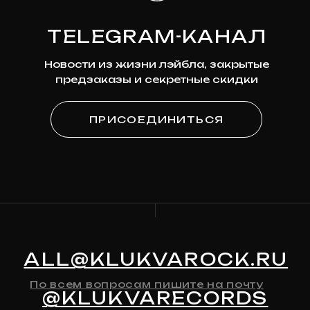
ПОДПИСКА
НА НОВОСТИ
Узнавайте первыми о новинках,
скидках и будущих релизах
Ваша эл. почта
ПОДПИСАТЬСЯ
Я
согласен на обработку моих персональных
данных
в соответствии с
политикой
конфиденциальности
Я
согласен на получение рекламно-
информационной рассылки
КАТАЛОГ
О МАГАЗИНЕ
Предзаказ
Контакты
Клюква
Новости
Мерч
История Релизов
Автографы
Все товары