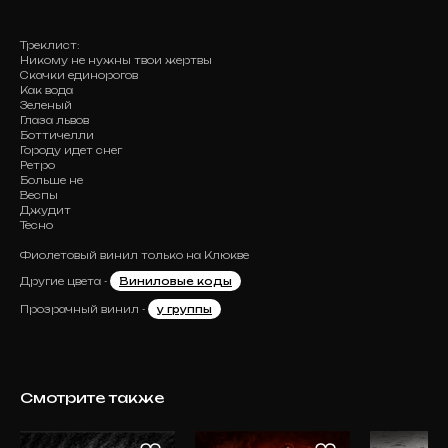
Треклист:
Никому не нужны твои жертвы
Скачки единорогов
Как вода
Зеленый
Глаза львов
Боттичелли
Городу идет снег
Ретро
Больше не
Веспы
Джудит
Тесно
Фиолетовый винил только на Клюкве
Другие цвета -
Виниловые коды
Прозрачный винил -
у группы
Смотрите также