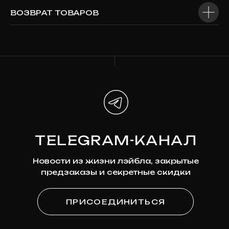
ВОЗВРАТ ТОВАРОВ
Наши соцсети
*Мета признана экстремистской организацией и
запрещена на территории России
ПОДПИСКА
НА НОВОСТИ
Узнавайте первыми о новинках,
скидках и будущих релизах
Ваша эл. почта
ПОДПИСАТЬСЯ
Я
согласен на обработку моих персональных
данных
в соответствии с
политикой
конфиденциальности
Я
согласен на получение рекламно-
информационной рассылки