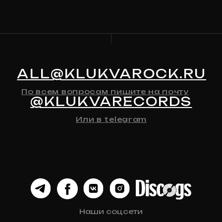
КАТАЛОГ
О МАГАЗИНЕ
Предзаказ
Контакты
Клюква
Новости
Мерч
История Релизов
Автографы
Все товары
ДЛЯ КЛИЕНТА
Доставка
Оплата
Возврат и обмен
Личный кабинет
Публичная оферта
Политика конфиденциальности
Разработка сайта
© 2024 Клюква
Рекордс
Anna-site.ru