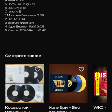
4 Живой 3:17
5 Поганый Drug 2:26
6 Я Вижу 3:13
Сторона Б
1 Морская Задорная 2:36
2 Die Die 3:04
3 Тортуга Ждет 3:41
4 Куда Девался Рай? 3:05
5 Kivema (12345 Remix) 3:40
Смотрите также
Кровосток -
Колибри – Бес
IWKC - M
Наука 2xLP
сахара LP