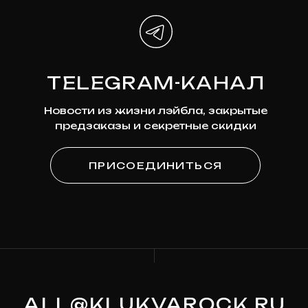
Наши соцсети
*Мета признана экстремистской организацией и
запрещена на территории России
ПОДПИСКА
НА НОВОСТИ
Узнавайте первыми о новинках,
скидках и будущих релизах
Ваша эл. почта
ПОДПИСАТЬСЯ
Я
согласен на обработку моих персональных
данных
в соответствии с
политикой
конфиденциальности
Я
согласен на получение рекламно-
информационной рассылки
КАТАЛОГ
О МАГАЗИНЕ
Предзаказ
Контакты
Клюква
Новости
Мерч
История Релизов