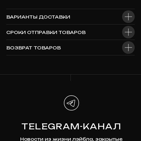
ВАРИАНТЫ ДОСТАВКИ
СРОКИ ОТПРАВКИ ТОВАРОВ
ALL@KLUKVAROCK.RU
ВОЗВРАТ ТОВАРОВ
По всем вопросам пишите на почту
@KLUKVARECORDS
Или в telegram
Наши соцсети
*Мета признана экстремистской организацией и
запрещена на территории России
ПОДПИСКА
НА НОВОСТИ