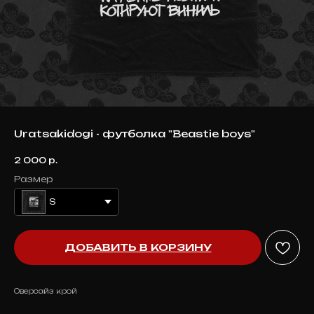
Uratsakidogi - футболка "Beastie boys"
2 000
р.
Размер
S
ДОБАВИТЬ В КОРЗИНУ
Оверсайз крой