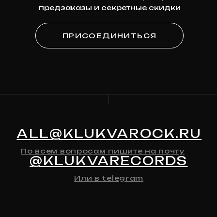
Узнавайте первыми о новинках,
скидках и будущих релизах
Ваша эл. почта
ПОДПИСАТЬСЯ
Я
согласен на обработку моих персональных
данных
в соответствии с
политикой
конфиденциальности
Я
согласен на получение рекламно-
информационной рассылки
КАТАЛОГ
О МАГАЗИНЕ
Предзаказ
Контакты
Клюква
Новости
Мерч
История Релизов
Автографы
Все товары
ДЛЯ КЛИЕНТА