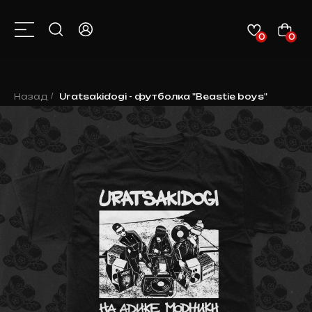
0
0
КАТАЛОГ
О НАС
КОНТАКТЫ
КЛИЕНТАМ
НОВОСТИ
Назад
/
Uratsakidogi - футболка "Beastie boys"