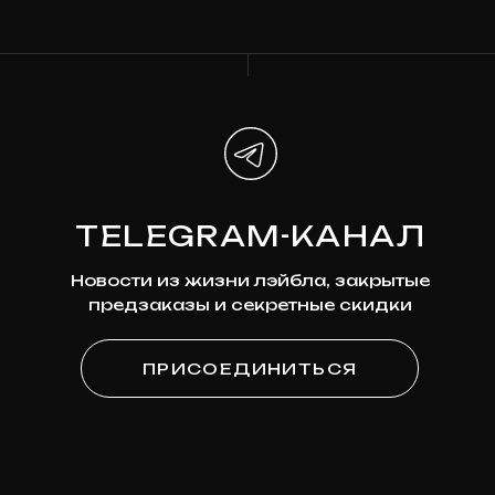
Наши соцсети
*Мета признана экстремистской организацией и
запрещена на территории России
ПОДПИСКА
НА НОВОСТИ
Узнавайте первыми о новинках,
скидках и будущих релизах
Ваша эл. почта
ПОДПИСАТЬСЯ
Я
согласен на обработку моих персональных
данных
в соответствии с
политикой
конфиденциальности
Я
согласен на получение рекламно-
информационной рассылки
КАТАЛОГ
О МАГАЗИНЕ