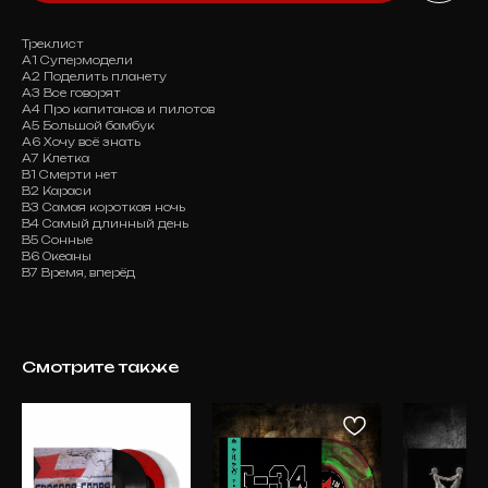
Треклист
А1 Супермодели
А2 Поделить планету
А3 Все говорят
А4 Про капитанов и пилотов
А5 Большой бамбук
А6 Хочу всё знать
А7 Клетка
В1 Смерти нет
В2 Караси
В3 Самая короткая ночь
В4 Самый длинный день
В5 Сонные
В6 Океаны
В7 Время, вперёд
Смотрите также