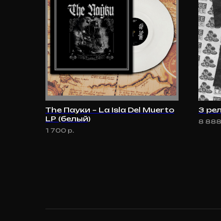
The Пауки ‎– La Isla Del Muerto
3 ре
LP (белый)
8 88
1 700
р.