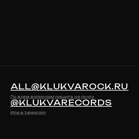
ALL@KLUKVAROCK.RU
По всем вопросам пишите на почту
@KLUKVARECORDS
Или в telegram