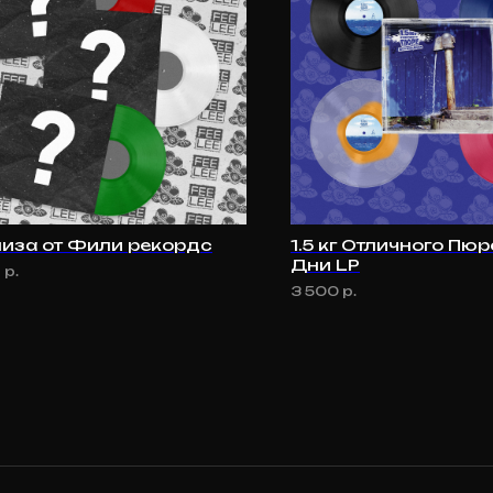
лиза от Фили рекордс
1.5 кг Отличного Пюр
Дни LP
8
р.
3 500
р.