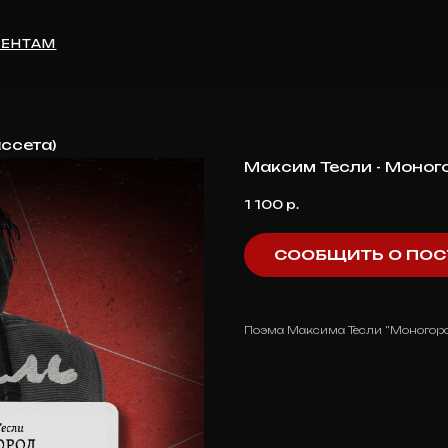
М
ссета)
Максим Тесли - Моного
1 100
р.
СООБЩИТЬ О ПОС
Поэма Максима Тесли "Моногоро