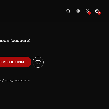
0
род (кассета)
ТУПЛЕНИИ
д" на аудиокассете