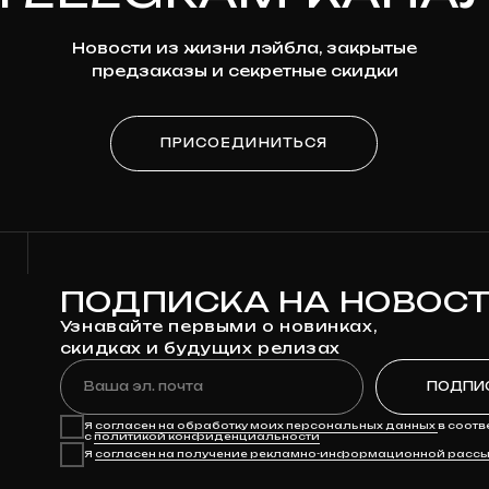
ПОДПИСКА НА НОВОСТИ
Узнавайте первыми о новинках,
скидках и будущих релизах
Ваша эл. почта
ПОДПИСАТЬСЯ
Я
согласен на обработку моих персональных данных
в соответствии
с
политикой конфиденциальности
Я
согласен на получение рекламно-информационной рассылки
КАТАЛОГ
ДЛЯ КЛИЕНТА
Предзаказ
Доставка
Клюква
Оплата
Мерч
Возврат и обмен
Автографы
Личный кабинет