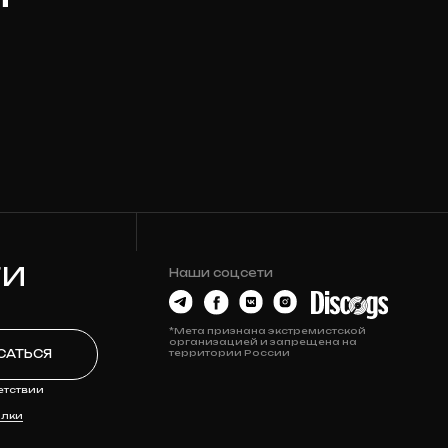
Наши соцсети
*Мета признана экстремистской
организацией и запрещена на
территории России
О МАГАЗИНЕ
Контакты
Новости
История Релизов