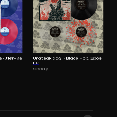
е - Летние
Uratsakidogi - Black Hop. Epos
LP
3 000
р.