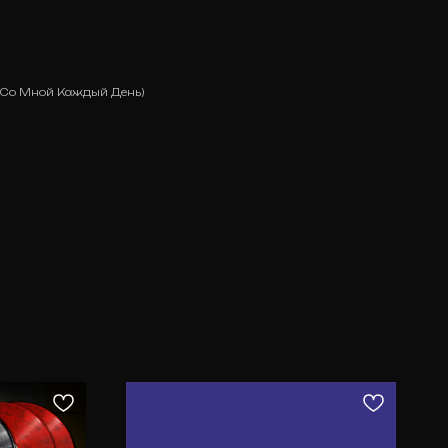
т Со Мной Каждый День)