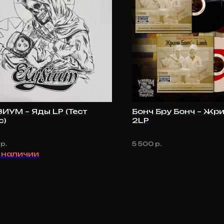
ИУМ – Яды LP (Тест
Бонч Бру Бонч – Жри
с)
2LP
р.
5 500
р.
в наличии