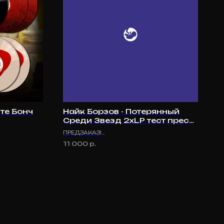
те Бонч
Найк Борзов - Потерянный
Среди Звезд 2xLP тест пресс
limit
ПРЕДЗАКАЗ!
В наличии в сентябре/октябре 2023
11 000
р.