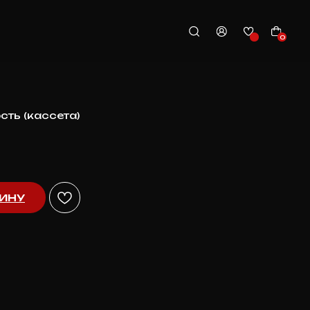
0
сть (кассета)
ЗИНУ