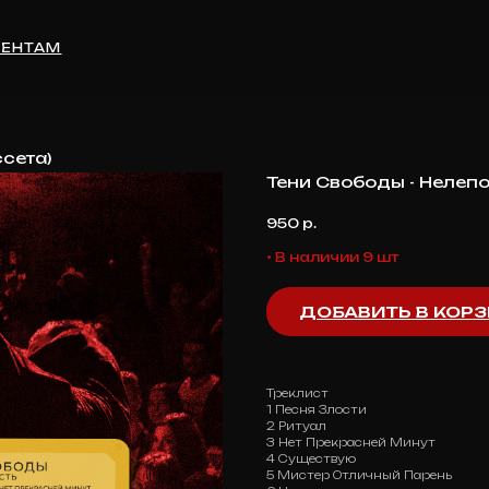
М
ссета)
Тени Свободы - Нелепо
950
р.
• В наличии 9 шт
ДОБАВИТЬ В КОР
Треклист
1 Песня Злости
2 Ритуал
3 Нет Прекрасней Минут
4 Существую
5 Мистер Отличный Парень