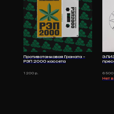
Противотанковая Граната –
ЭЛИЗ
РЭП 2000 кассета
прес
1 200
р.
6 500
Нет 