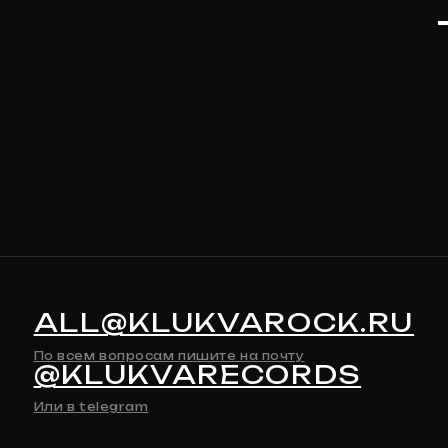
ALL@KLUKVAROCK.RU
По всем вопросам пишите на почту
@KLUKVARECORDS
Или в telegram