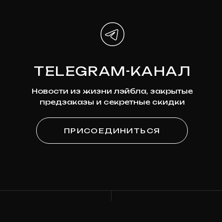
Наши соцсети
*Мета признана экстремистской организацией и
запрещена на территории России
ПОДПИСКА
НА НОВОСТИ
Узнавайте первыми о новинках,
скидках и будущих релизах
Ваша эл. почта
ПОДПИСАТЬСЯ
Я
согласен на обработку моих персональных
данных
в соответствии с
политикой
конфиденциальности
Я
согласен на получение рекламно-
информационной рассылки
КАТАЛОГ
О МАГАЗИНЕ
Предзаказ
Контакты
Клюква
Новости