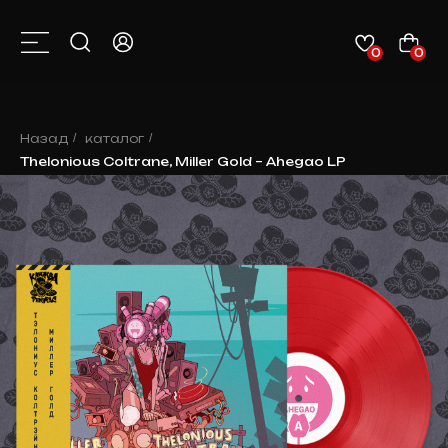
0
0
КАТАЛОГ
О НАС
КОНТАКТЫ
КЛИЕНТАМ
НОВОСТИ
Назад
/
каталог
/
Thelonious Coltrane, Miller Gold – Ahegao LP