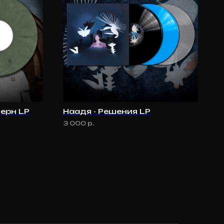
дерн LP
Наадя - Решения LP
3 000
р.