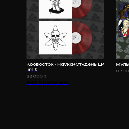
Кровосток - Наука+Студень LP
Муль
limit
3 700
22 000
р.
Нет в наличии