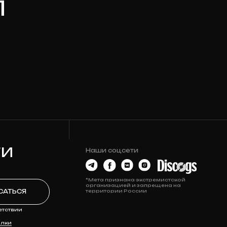
Наши соцсети
*Мета признана экстремистской
организацией и запрещена на
территории России
О МАГАЗИНЕ
Контакты
Новости
История Релизов