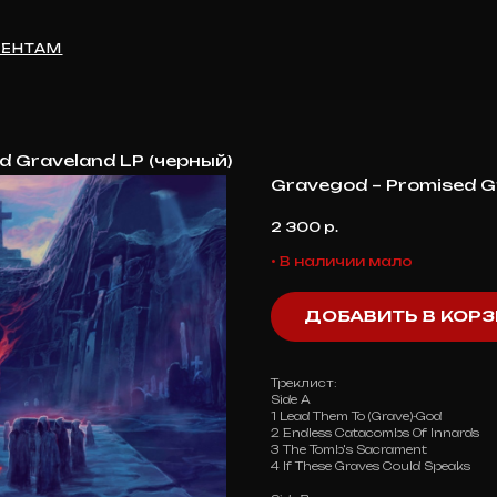
М
d Graveland LP (черный)
Gravegod – Promised G
2 300
р.
• В наличии мало
ДОБАВИТЬ В КОР
Треклист:
Side A
1 Lead Them To (Grave)-God
2 Endless Catacombs Of Innards
3 The Tomb's Sacrament
4 If These Graves Could Speaks