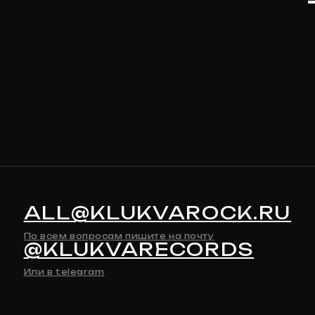
ALL@KLUKVAROCK.RU
По всем вопросам пишите на почту
@KLUKVARECORDS
Или в telegram