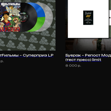
тFильмы – Суперприз LP
Буерак – Репост Мо
(тест пресс) limit
р.
8 000
р.