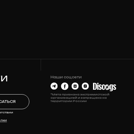
Наши соцсети
*Мета признана экстремистской
организацией и запрещена на
территории России
О МАГАЗИНЕ
Контакты
Новости