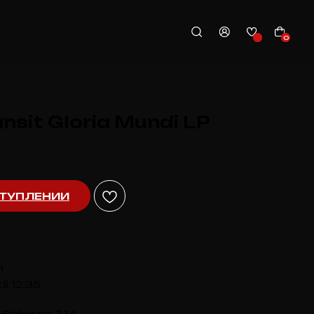
0
ansit Gloria Mundi LP
ТУПЛЕНИИ
1
di 12:35
k Spheres 7:14