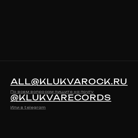
ALL@KLUKVAROCK.RU
По всем вопросам пишите на почту
@KLUKVARECORDS
Или в telegram