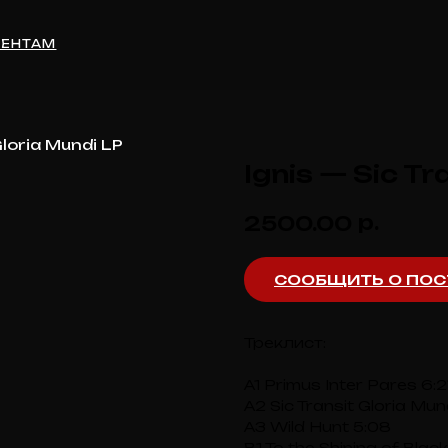
М
Gloria Mundi LP
Ignis — Sic Tr
р.
2500.00
СООБЩИТЬ О ПОС
Треклист:
A1 Primus Inter Pares 6:2
A2 Sic Transit Gloria Mun
A3 Wild Hunt 5:08
B1 To the Shining of Blac