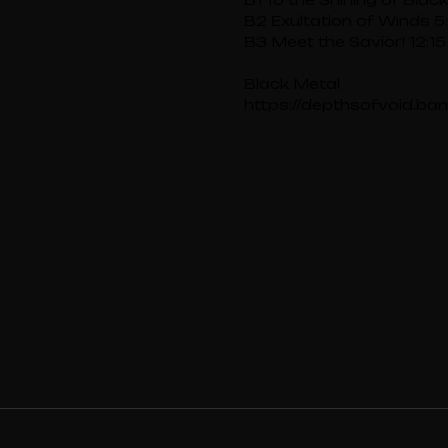
B2 Exultation of Winds 5
B3 Meet the Savior! 12:15
Black Metal
https://depthsofvoid.ba