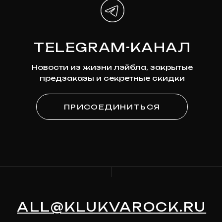
*Мета признана экстремистской организацией и
запрещена на территории России
ПОДПИСКА
НА НОВОСТИ
Узнавайте первыми о новинках,
скидках и будущих релизах
Ваша эл. почта
ПОДПИСАТЬСЯ
Я
согласен на обработку моих персональных
данных
в соответствии с
политикой
конфиденциальности
Я
согласен на получение рекламно-
информационной рассылки
КАТАЛОГ
О МАГАЗИНЕ
Предзаказ
Контакты
Клюква
Новости
Мерч
История Релизов
Автографы