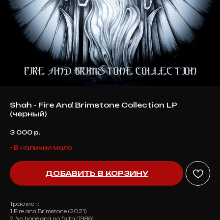
Shah - Fire And Brimstone Collection LP
(черный)
3 000
р.
• В наличии мало
ДОБАВИТЬ В КОРЗИНУ
Треклист:
1 Fire and Brimstone (2021)
2 No hope and no faith (1986)