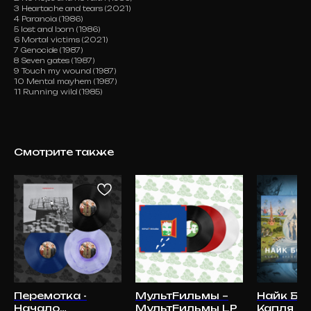
3 Heartache and tears (2021)
4 Paranoia (1986)
5 lost and born (1986)
6 Mortal victims (2021)
7 Genocide (1987)
8 Seven gates (1987)
9 Touch my wound (1987)
10 Mental mayhem (1987)
11 Running wild (1985)
Смотрите также
Перемотка -
МультFильмы –
Найк Бор
Начало
МультFильмы LP
Капля к